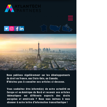
Le partenaire transatlantique
de vos projets IT
Nous publions régulièrement sur les développements
AdobeStock_190502221.jpeg
AdobeStock_254472908.jpeg
AdobeStock_174630794.jpeg
AdobeStock_190502221.jpeg
AdobeStock_254472908.jpeg
AdobeStock_174630794.jpeg
AdobeStock_190502221.jpeg
AdobeStock_254472908.jpeg
AdobeStock_174630794.jpeg
AdobeStock_190502221.jpeg
AdobeStock_254472908.jpeg
AdobeStock_174630794.jpeg
AdobeStock_190502221.jpeg
AdobeStock_254472908.jpeg
AdobeStock_174630794.jpeg
AdobeStock_190502221.jpeg
AdobeStock_254472908.jpeg
AdobeStock_174630794.jpeg
AdobeStock_190502221.jpeg
AdobeStock_254472908.jpeg
AdobeStock_174630794.jpeg
AdobeStock_190502221.jpeg
AdobeStock_254472908.jpeg
AdobeStock_174630794.jpeg
AdobeStock_190502221.jpeg
AdobeStock_254472908.jpeg
AdobeStock_174630794.jpeg
AdobeStock_190502221.jpeg
AdobeStock_254472908.jpeg
AdobeStock_174630794.jpeg
du droit en France, aux Etats-Unis, au Canada.
N'hésitez pas à consulter nos articles ci-dessous.
Vous souhaitez être informé(e) de notre actualité en
Europe et en Amérique du Nord et recevoir nos articles
thématiques sur différents aspects des droits
européen et américain ? Nous vous invitons à vous
abonner à notre lettre d'information transatlantique !