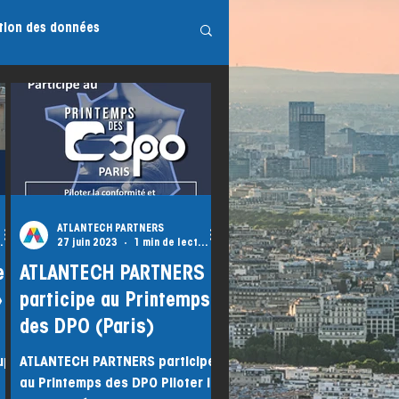
tion des données
ATLANTECH PARTNERS
ecture
27 juin 2023
1 min de lecture
e
ATLANTECH PARTNERS
»
participe au Printemps
des DPO (Paris)
up
ATLANTECH PARTNERS participe
au Printemps des DPO Piloter la