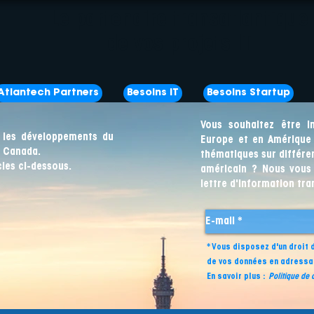
Le partenaire transatlantique
de vos projets IT
Atlantech Partners
Besoins IT
Besoins Startup
Vous souhaitez être i
 les développements du
Europe et en Amérique 
u Canada.
thématiques sur différe
cles ci-dessous.
américain ? Nous vous
lettre d'information tra
* Vous disposez d'un droit 
de vos données en adressa
En savoir plus :
Politique de c