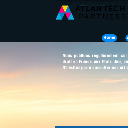
Home
Nous publions régulièrement sur
droit en France, aux Etats-Unis, a
N'hésitez pas à consulter nos arti