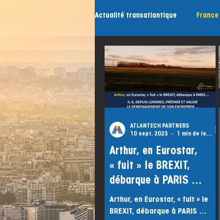
Actualité transatlantique
France
créer son entreprise
ATLANTECH PARTNERS
10 sept. 2023
1 min de lecture
Arthur, en Eurostar,
« fuit » le BREXIT,
débarque à PARIS …
Arthur, en Eurostar, « fuit » le
BREXIT, débarque à PARIS …