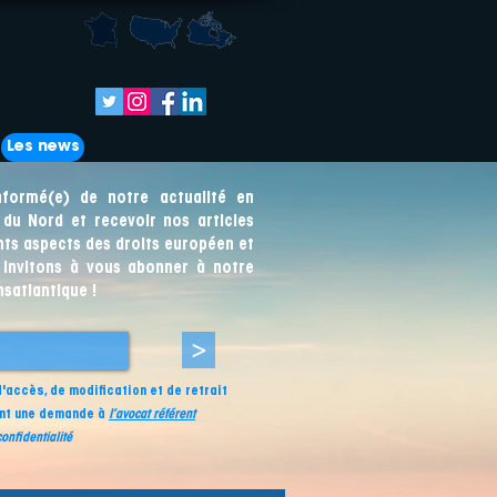
Les news
nformé(e) de notre actualité en
du Nord et recevoir nos articles
nts aspects des droits européen et
 invitons à vous abonner à notre
nsatlantique !
>
d'accès, de modification et de retrait
nt une demande à
l’avocat référent
onfidentialité