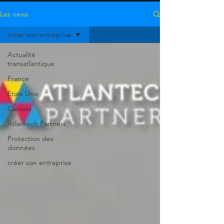
Les news
créer son entreprise
Actualité
transatlantique
France
Etats Unis
Canada
Atlantech Partners
Protection des
données
créer son entreprise