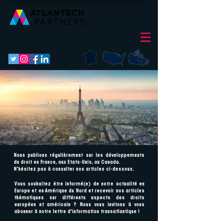
Le partenaire transatlantique
de vos projets IT
Nous publions régulièrement sur les développements
AdobeStock_190502221.jpeg
AdobeStock_254472908.jpeg
AdobeStock_174630794.jpeg
AdobeStock_190502221.jpeg
AdobeStock_254472908.jpeg
AdobeStock_174630794.jpeg
AdobeStock_190502221.jpeg
AdobeStock_254472908.jpeg
AdobeStock_174630794.jpeg
AdobeStock_190502221.jpeg
AdobeStock_254472908.jpeg
AdobeStock_174630794.jpeg
AdobeStock_190502221.jpeg
AdobeStock_254472908.jpeg
AdobeStock_174630794.jpeg
AdobeStock_190502221.jpeg
AdobeStock_254472908.jpeg
AdobeStock_174630794.jpeg
AdobeStock_190502221.jpeg
AdobeStock_254472908.jpeg
AdobeStock_174630794.jpeg
AdobeStock_190502221.jpeg
AdobeStock_254472908.jpeg
AdobeStock_174630794.jpeg
AdobeStock_190502221.jpeg
AdobeStock_254472908.jpeg
AdobeStock_174630794.jpeg
AdobeStock_190502221.jpeg
AdobeStock_254472908.jpeg
AdobeStock_174630794.jpeg
du droit en France, aux Etats-Unis, au Canada.
N'hésitez pas à consulter nos articles ci-dessous.
Vous souhaitez être informé(e) de notre actualité en
Europe et en Amérique du Nord et recevoir nos articles
thématiques sur différents aspects des droits
européen et américain ? Nous vous invitons à vous
abonner à notre lettre d'information transatlantique !