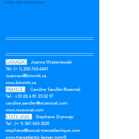
créer son entreprise
CANADA :
Joanna Wrzesniewski
Tél: (+ 1) 250-763-6441
Joannaw@kimmitt.ca
www.kimmitt.ca
FRANCE :
Caroline Sandler-Rosental
Tel : +33 (0) 6 81 23 02 97
caroline.sandler@rscavocat.com
www.rscavocat.com 
ETATS UNIS :
Stephane Grynwajc
Tel : (+ 1) 347-543-3035
stephane@avocat-transatlantique.com
www.transatlantic-lawyer.com/fr