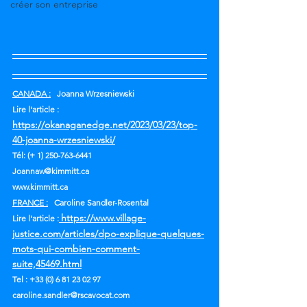
créer son entreprise
CANADA :
   Joanna Wrzesniewski
Lire l'article : 
https://okanaganedge.net/2023/03/23/top-
40-joanna-wrzesniewski/
Tél: (+ 1) 250-763-6441
Joannaw@kimmitt.ca
www.kimmitt.ca
FRANCE :
   Caroline Sandler-Rosental
https://www.village-
Lire l'article :
justice.com/articles/dpo-explique-quelques-
mots-qui-combien-comment-
suite,45469.html
Tel : +33 (0) 6 81 23 02 97
caroline.sandler@rscavocat.com