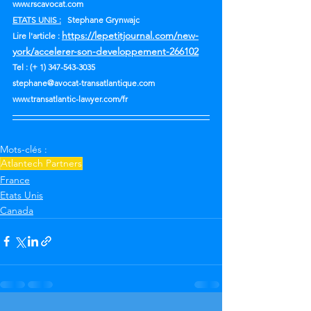
www.rscavocat.com 
ETATS UNIS :
   Stephane Grynwajc
https://lepetitjournal.com/new-
Lire l'article : 
york/accelerer-son-developpement-266102
Tel : (+ 1) 347-543-3035
stephane@avocat-transatlantique.com
www.transatlantic-lawyer.com/fr
Mots-clés :
Atlantech Partners
France
Etats Unis
Canada